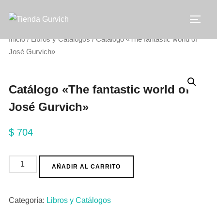
Saltar
al
ALTE
contenido
Inicio
/
Libros y Catálogos
/ Catálogo «The fantastic world of
José Gurvich»
Catálogo «The fantastic world of
José Gurvich»
$
704
Catálogo
AÑADIR AL CARRITO
"The
fantastic
Categoría:
Libros y Catálogos
world
of