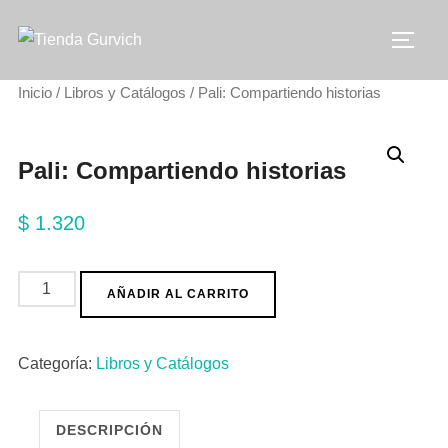
Saltar
al
ALTE
contenido
Inicio
/
Libros y Catálogos
/ Pali: Compartiendo historias
Pali: Compartiendo historias
$
1.320
Pali:
AÑADIR AL CARRITO
Compartiendo
historias
Categoría:
Libros y Catálogos
cantidad
DESCRIPCIÓN